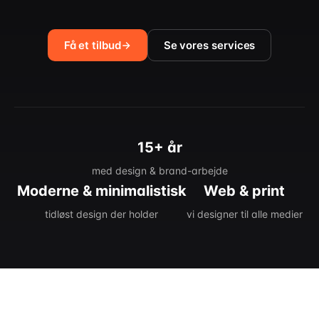
Få et tilbud
Se vores services
15+ år
med design & brand-arbejde
Moderne & minimalistisk
Web & print
tidløst design der holder
vi designer til alle medier