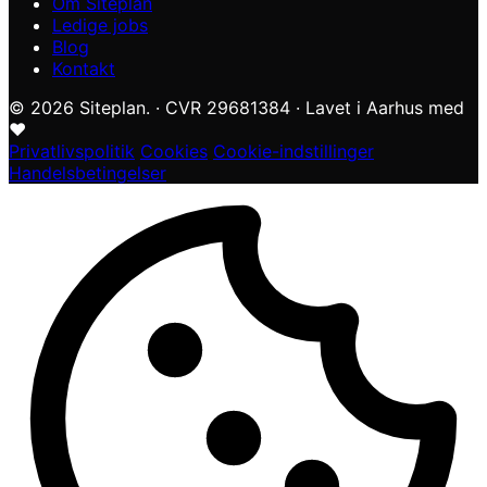
Om Siteplan
Ledige jobs
Blog
Kontakt
© 2026 Siteplan.
·
CVR 29681384
·
Lavet i Aarhus med
♥
Privatlivspolitik
Cookies
Cookie-indstillinger
Handelsbetingelser