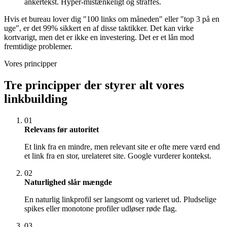
ankertekst. Hyper-mistænkeligt og straffes.
Hvis et bureau lover dig "100 links om måneden" eller "top 3 på en
uge", er det 99% sikkert en af disse taktikker. Det kan virke
kortvarigt, men det er ikke en investering. Det er et lån mod
fremtidige problemer.
Vores principper
Tre principper der styrer alt vores
linkbuilding
01
Relevans før autoritet
Et link fra en mindre, men relevant site er ofte mere værd end
et link fra en stor, urelateret site. Google vurderer kontekst.
02
Naturlighed slår mængde
En naturlig linkprofil ser langsomt og varieret ud. Pludselige
spikes eller monotone profiler udløser røde flag.
03