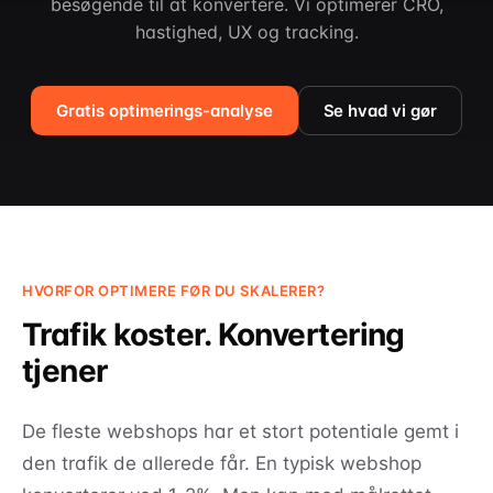
besøgende til at konvertere. Vi optimerer CRO,
hastighed, UX og tracking.
Gratis optimerings-analyse
Se hvad vi gør
HVORFOR OPTIMERE FØR DU SKALERER?
Trafik koster. Konvertering
tjener
De fleste webshops har et stort potentiale gemt i
den trafik de allerede får. En typisk webshop