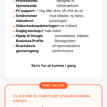
Professionel
designet til
hjemmeside
håndværkere
Fri support
— ring eller skriv så ofte du vil
Småretelser
(nye billeder, ny tekst,
inkluderet
justeringer)
Sikkerhedsopdateringer
hver måned
Daglig backup
af hele siden
Hjælp til Google
(anmeldelser, billeder,
Business Profile
åbningstider)
Kvartalsvis
af hjemmesidens
gennemgang
performance
Skriv for at komme i gang
MEST VALGTE
TIL DIG DER VIL HAVE FLERE OPGAVER GENNEM
GOOGLE