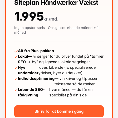
Siteplan Håndværker Vækst
1.995
kr./md.
Ingen opstartspris · Opsigelse: løbende måned + 1
måned
Alt fra Plus-pakken
Lokal
— vi sørger for du bliver fundet på "tømrer
SEO
+ by" og lignende lokale søgninger
Nye
laves løbende (fx specialiserede
undersider
ydelser, byer du dækker)
Indholdsoptimering
— vi skriver og tilpasser
teksterne så de ranker
Løbende SEO-
hver måned — du får en
rådgivning
specialist på din side
Skriv for at komme i gang